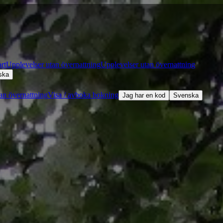
rt
Upplevelser utan övernattning
Upplevelser utan övernattning
ska
an övernattning
Visa / avboka bokning
Jag har en kod
Svenska