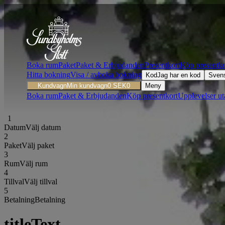
Boka rum
Paket
Paket & Erbjudanden
Presentkort
Köp presentko
Hitta bokning
Visa / avboka bokning
Kod
Jag har en kod
Sven
Kundvagn
Min kundvagn
0
SEK
0
Meny
Boka rum
Paket & Erbjudanden
Köp presentkort
Upplevelser ut
1
1
Datum
Välj datum
2
Paket
Välj paket
3
Rum
Välj rum
4
Tillval
Välj tillval
5
Betalning
Betalning
titleText