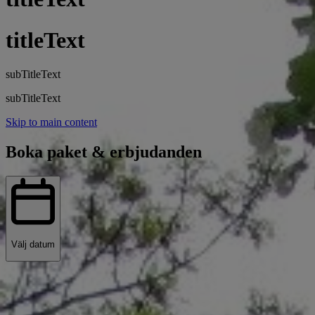
titleText
subTitleText
subTitleText
Skip to main content
Boka paket & erbjudanden
Välj datum